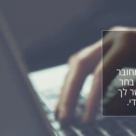
ובר
 בחר
ר לך
י.