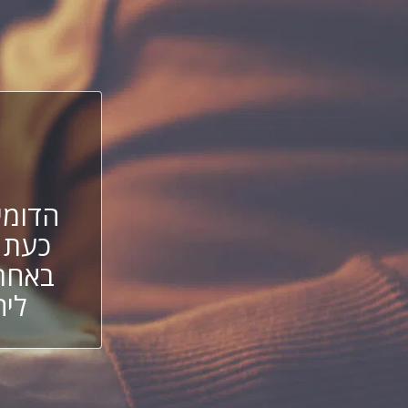
הדומי
כעת 
באחת 
ליה